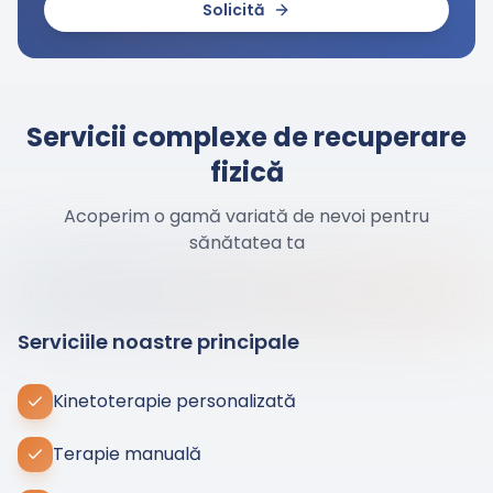
Solicită
Servicii complexe de recuperare
fizică
Acoperim o gamă variată de nevoi pentru
sănătatea ta
Conținut extern blocat
Acest conținut este furnizat de un serviciu extern care poate
seta cookie-uri. Se încarcă doar după acceptarea cookie-
urilor de marketing.
Serviciile noastre principale
Gestionare cookie-uri
Kinetoterapie personalizată
Terapie manuală