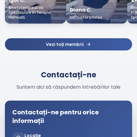
Igor
C
.
Vi
Kinetoterapeut cu
Kin
Diana
C
.
Specializare în Terapie
în 
Manuală
Instructor pilates
Spo
Vezi toți membrii
Contactați-ne
Suntem aici să răspundem întrebărilor tale
Contactați-ne pentru orice
informații
Locație