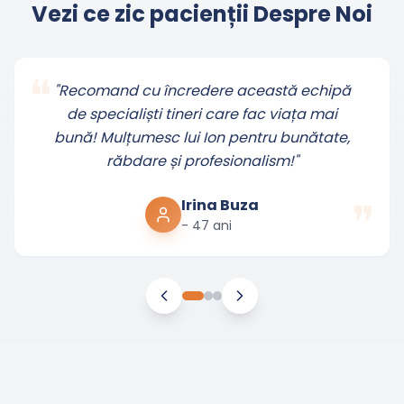
Vezi ce zic pacienții Despre Noi
❝
"
Recomand cu încredere această echipă
de specialiști tineri care fac viața mai
bună! Mulțumesc lui Ion pentru bunătate,
răbdare și profesionalism!
"
❞
Irina Buza
-
47 ani