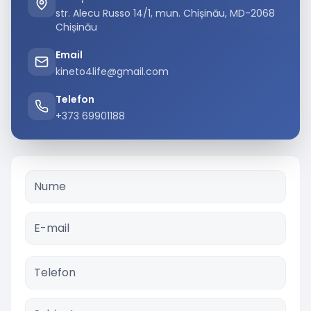
str. Alecu Russo 14/1, mun. Chișinău, MD-2068
Chișinău
Email
kineto4life@gmail.com
Telefon
+373 69901188