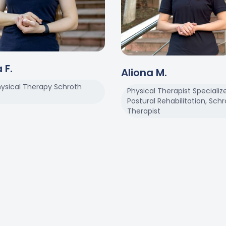
a
F
.
Aliona
M
.
hysical Therapy Schroth
Physical Therapist Specializ
Postural Rehabilitation, Sch
Therapist