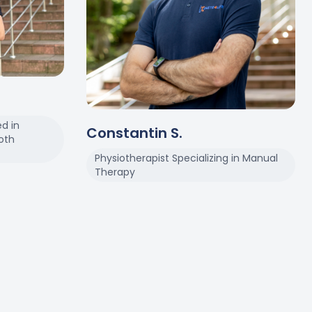
ed in
Constantin
S
.
roth
Physiotherapist Specializing in Manual
Therapy