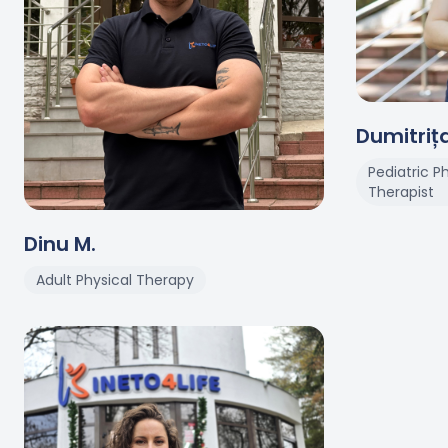
Dumitriț
Pediatric P
Therapist
Dinu
M
.
Adult Physical Therapy