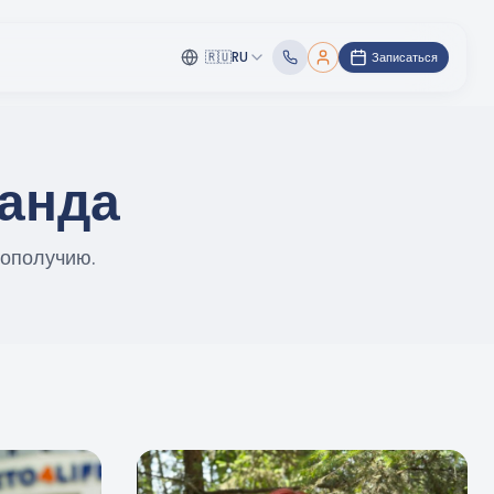
🇷🇺
RU
Записаться
анда
ополучию.