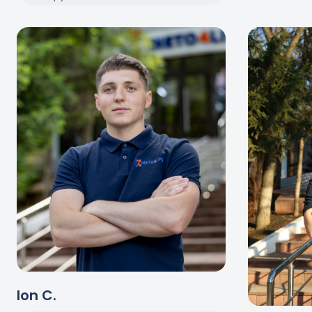
Ion
C
.