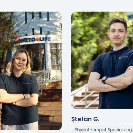
Ștefan
G
.
Physiotherapist Specializing